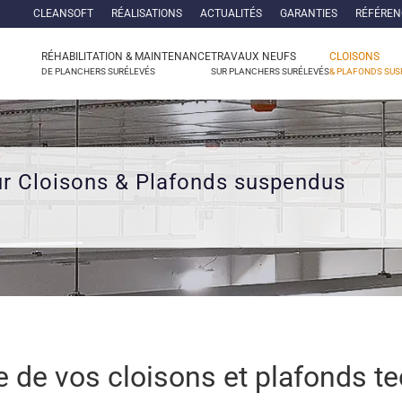
CLEANSOFT
RÉALISATIONS
ACTUALITÉS
GARANTIES
RÉFÉREN
RÉHABILITATION & MAINTENANCE
TRAVAUX NEUFS
CLOISONS
DE PLANCHERS SURÉLEVÉS
SUR PLANCHERS SURÉLEVÉS
& PLAFONDS SU
ur Cloisons & Plafonds suspendus
e de vos cloisons et plafonds t