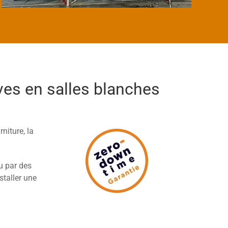
ives en salles blanches
niture, la
u par des
taller une