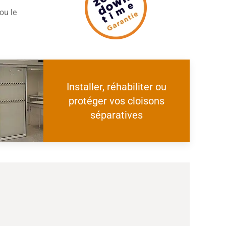
ou le
Installer, réhabiliter ou
protéger vos cloisons
séparatives