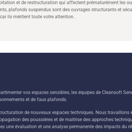
oitation et de restructuration qui affectent prématurément les
nts, plafonds suspendus sont des ouvrages structurants et sécu
ar ils méritent toute votre attention.
rtimenter vos espaces sensibles, les équipes de Cleansoft Servi
loisonnements et de faux plafonds.
tructuration de nouveaux espaces techniques. Nous travaillons e
propagation des poussières et de maitrise des approches techniq
c une évaluation et une analyse permanente des impacts du rétr