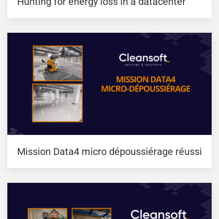
Hunting for energy loss in a datacenter
Mission Data4 micro dépoussiérage réussi