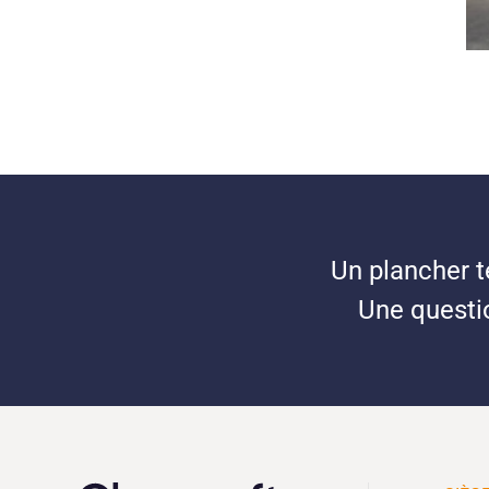
Un plancher t
Une questio