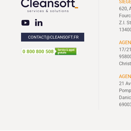
SIÈG
620, 
Four
Z.I. S
1340
CONTACT@CLEANSOFT.FR
AGEN
17/21
95800
Chris
AGEN
21 Av
Pomp
Danic
6900