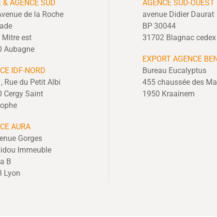
E & AGENCE SUD
AGENCE SUD-OUEST
Avenue de la Roche
avenue Didier Daurat
cade
BP 30044
t Mitre est
31702 Blagnac cedex
0 Aubagne
EXPORT
AGENCE BE
CE IDF-NORD
Bureau Eucalyptus
, Rue du Petit Albi
455 chaussée des Ma
 Cergy Saint
1950 Kraainem
tophe
CE AURA
enue Gorges
idou Immeuble
a B
3 Lyon